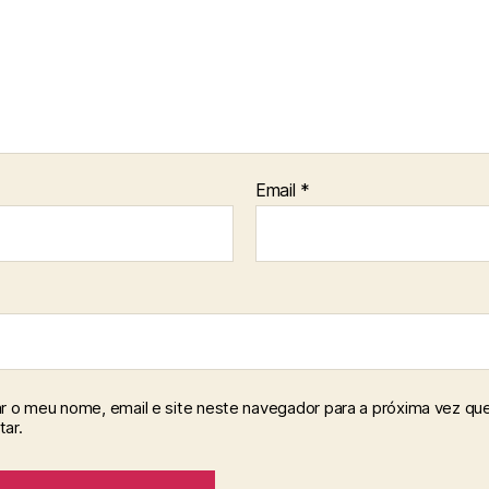
Email
*
r o meu nome, email e site neste navegador para a próxima vez qu
ar.