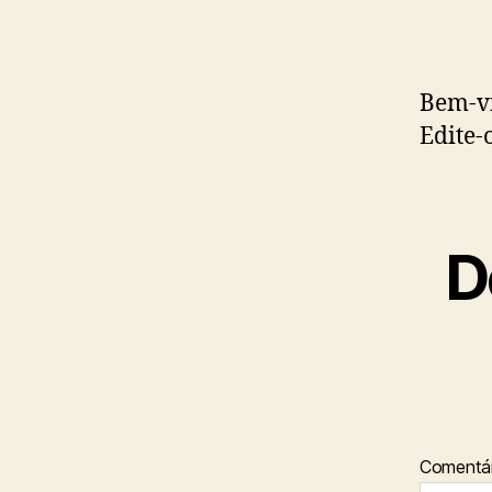
Bem-vi
Edite-
D
Comentá