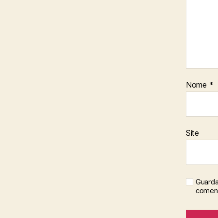
Nome
*
Site
Guarda
coment